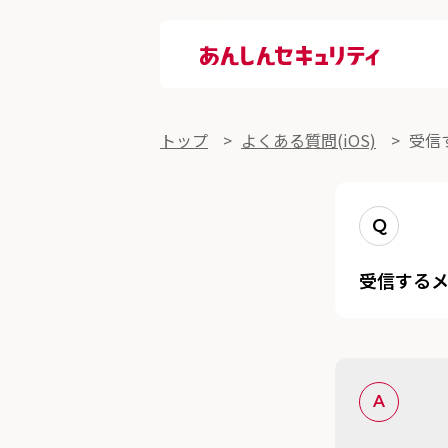
あんしんセキュリティ
よくある質問詳細
トップ
よくある質問(iOS)
受信
Q
受信する
A