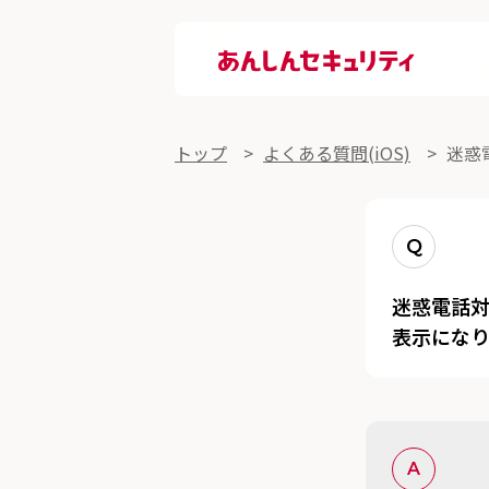
あんしんセキュリティ
よくある質問詳細
トップ
よくある質問(iOS)
迷惑
Q
迷惑電話
表示にな
A