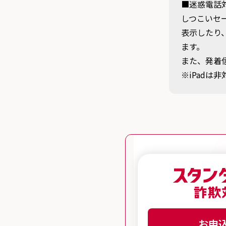
■迷惑電話
しつこいセ
表示したり
ます。
また、発着
※iPadは
お申