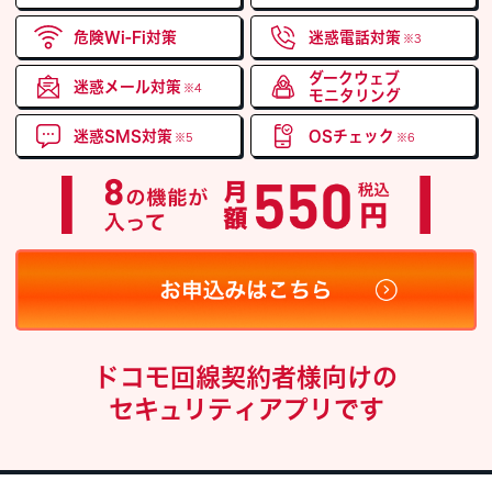
危険Wi-Fi対策
迷惑電話対策
※3
ダークウェブ
迷惑メール対策
※4
モニタリング
迷惑SMS対策
OSチェック
※5
※6
ドコモ回線契約者様向けの
セキュリティアプリです