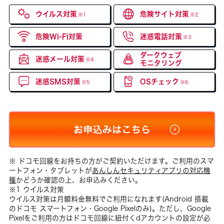
ウイルス対策
危険サイト対策
※1
※2
危険Wi-Fi対策
迷惑電話対策
※3
ダークウェブ
迷惑メール対策
※4
モニタリング
迷惑SMS対策
OSチェック
※5
※6
※ ドコモ回線をお持ちの方がご契約いただけます。ご利用のスマ
ートフォン・タブレットが
あんしんセキュリティアプリの対応機
種
かどうか確認の上、お申込みください。
※1 ウイルス対策
ウイルス対策は月額料金無料でご利用になれます(Android 搭載
のドコモ スマートフォン・Google Pixelのみ)。ただし、Google
Pixelをご利用の方はドコモ回線に紐付くdアカウントの設定が必