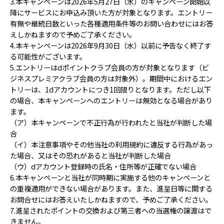
3.本キャンペーンは2026年5月27日（水）のキャンペーン開始以
降にサービスにお申込み頂いた方が対象となります。エントリー
有無や継続日数といった各種適用条件等のお問い合わせにはお答
えしかねますので予めご了承ください。
4.本キャンペーンは2026年9月30日（水）以前に予告なく終了す
る可能性がございます。
5.エントリーはdポイントクラブ会員の方が対象となります（ビ
ジネスプレミアクラブ会員の方は対象外）。期間中におけるエン
トリーは、1dアカウントにつき1回限りとなります。ただし以下
の場合、本キャンペーンへのエントリーは無効となる場合があり
ます。
（ア）本キャンペーンで不正行為が行われたと当社が判断した場
合
（イ）本注意事項やその他当社の利用規約に違反する行為があっ
た場合、又はその恐れがあると当社が判断した場合
（ウ）dアカウント登録時の氏名・住所等が正確でない場合
6.本キャンペーンと当社が同時期に実施する他のキャンペーンと
の重複適用ができない場合があります。また、進呈日等に関する
お問合せにはお答えいたしかねますので、予めご了承ください。
7.進呈されたポイントの交換および第三者への当選権の譲渡はで
きません。