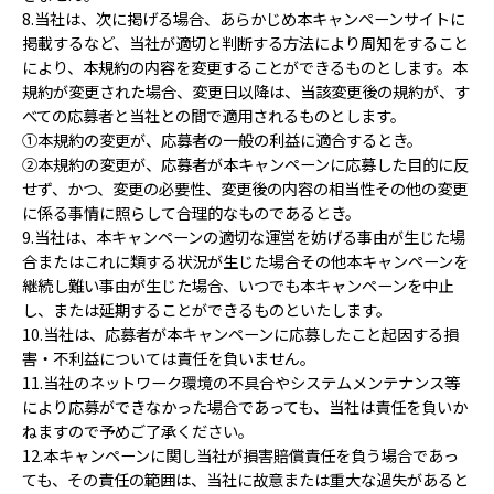
8.当社は、次に掲げる場合、あらかじめ本キャンペーンサイトに
掲載するなど、当社が適切と判断する方法により周知をすること
により、本規約の内容を変更することができるものとします。本
規約が変更された場合、変更日以降は、当該変更後の規約が、す
べての応募者と当社との間で適用されるものとします。
①本規約の変更が、応募者の一般の利益に適合するとき。
②本規約の変更が、応募者が本キャンペーンに応募した目的に反
せず、かつ、変更の必要性、変更後の内容の相当性その他の変更
に係る事情に照らして合理的なものであるとき。
9.当社は、本キャンペーンの適切な運営を妨げる事由が生じた場
合またはこれに類する状況が生じた場合その他本キャンペーンを
継続し難い事由が生じた場合、いつでも本キャンペーンを中止
し、または延期することができるものといたします。
10.当社は、応募者が本キャンペーンに応募したこと起因する損
害・不利益については責任を負いません。
11.当社のネットワーク環境の不具合やシステムメンテナンス等
により応募ができなかった場合であっても、当社は責任を負いか
ねますので予めご了承ください。
12.本キャンペーンに関し当社が損害賠償責任を負う場合であっ
ても、その責任の範囲は、当社に故意または重大な過失があると